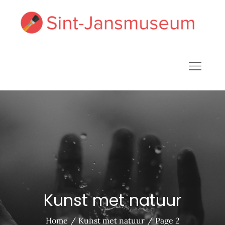
Skip
to
Sin
Breng
content
ja
huis 
Kunst
Kunst met natuur
Home
Kunst met natuur
Page 2