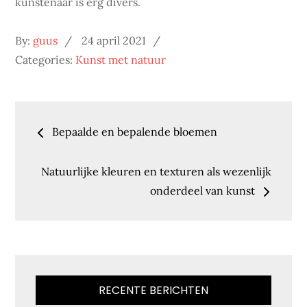
kunstenaar is erg divers.
Posted
By:
guus
24 april 2021
on
Categories:
Kunst met natuur
Bericht
Bepaalde en bepalende bloemen
navigatie
Natuurlijke kleuren en texturen als wezenlijk
onderdeel van kunst
RECENTE BERICHTEN