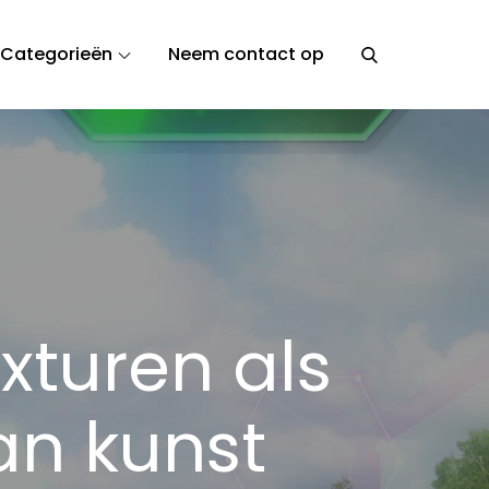
Categorieën
Neem contact op
exturen als
an kunst