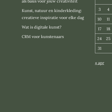
als basis voor jouw creativiteit
3
4
Kunst, natuur en kinderkleding:
creatieve inspiratie voor elke dag
10
11
Wat is digitale kunst?
17
18
CRM voor kunstenaars
24
25
31
« apr