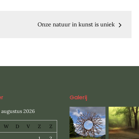
Onze natuur in kunst is uniek
er
Galerij
augustus 2026
W
D
V
Z
Z
1
2