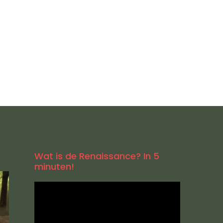
Wat is de Renaissance? In 5
minuten!