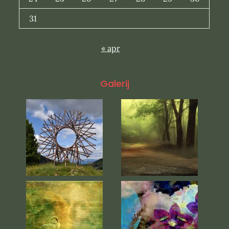
31
« apr
Galerij