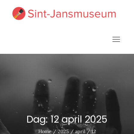
Skip
to
Sin
Breng
content
ja
huis 
Kunst
Dag:
12 april 2025
Home
2025
april
12